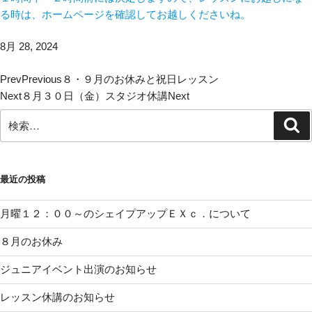
る時は、ホームページを確認してお越しくださいね。
8月 28, 2024
Prev
Previous
８・９月のお休みと祝日レッスン
Next
８月３０日（金）スタジオ休講
Next
検
検
索
索:
最近の投稿
月曜１２：００～のシェイプアップＥＸｃ．について
８月のお休み
ジュニアイベント出演のお知らせ
レッスン休講のお知らせ