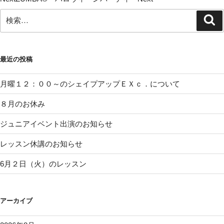
検
検
索
索:
最近の投稿
月曜１２：００～のシェイプアップＥＸｃ．について
８月のお休み
ジュニアイベント出演のお知らせ
レッスン休講のお知らせ
6月２日（火）のレッスン
アーカイブ