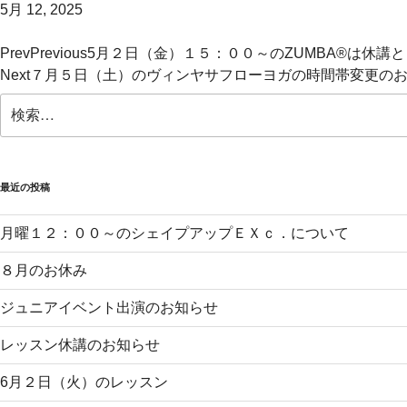
5月 12, 2025
Prev
Previous
5月２日（金）１５：００～のZUMBA®は休講
Next
７月５日（土）のヴィンヤサフローヨガの時間帯変更の
検
索:
最近の投稿
月曜１２：００～のシェイプアップＥＸｃ．について
８月のお休み
ジュニアイベント出演のお知らせ
レッスン休講のお知らせ
6月２日（火）のレッスン