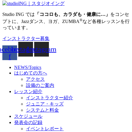
Studio ING では
「ココロも、カラダも・健康に…」
をコンセ
®
プトに、Jazzダンス、ヨガ、ZUMBA
など各種レッスンを行
っています。
インストラクター募集
acebook-
Instagram
Instagram
f
NEWS/Topics
はじめての方へ
アクセス
設備のご案内
レッスン紹介
インストラクター紹介
ジュニア・キッズ
システムと料金
スケジュール
発表会の記録
イベントレポート